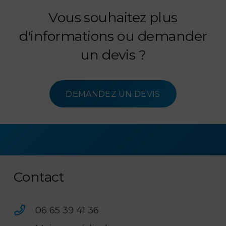
Vous souhaitez plus
d'informations ou demander
un devis ?
Aguasofro®
DEMANDEZ UN DEVIS
Chirurgie
Séances
Sophrologie
Enfants
Séances
Acouphènes
bariatrique
individuelles
dans l’eau
atypiques
collectives
Contact
06 65 39 41 36